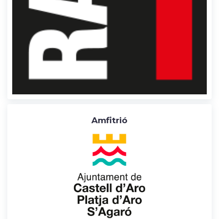
t
Amfitrió