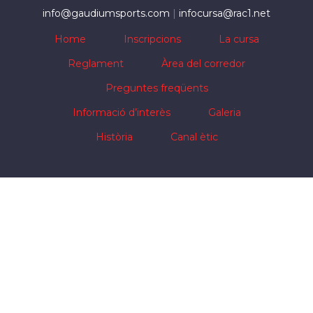
info@gaudiumsports.com
|
infocursa@rac1.net
Home
Inscripcions
La cursa
Reglament
Àrea del corredor
Preguntes freqüents
Informació d’interès
Galeria
Història
Canal ètic