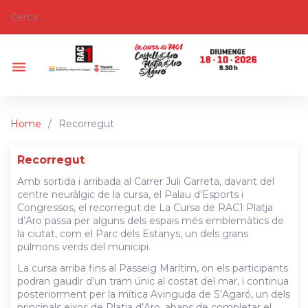
Skip
Search
c
to
for:
content
menu
Home
/
Recorregut
Recorregut
Recorregut
Amb sortida i arribada al Carrer Juli Garreta, davant del
centre neuràlgic de la cursa, el Palau d’Esports i
Congressos, el recorregut de La Cursa de RAC1 Platja
d’Aro passa per alguns dels espais més emblemàtics de
la ciutat, com el Parc dels Estanys, un dels grans
pulmons verds del municipi.
La cursa arriba fins al Passeig Marítim, on els participants
podran gaudir d’un tram únic al costat del mar, i continua
posteriorment per la mítica Avinguda de S’Agaró, un dels
principals eixos de Platja d’Aro, abans de completar el