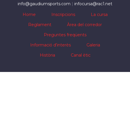
info@gaudiumsports.com
|
infocursa@rac1.net
Home
Inscripcions
La cursa
Reglament
Àrea del corredor
Preguntes freqüents
Informació d’interès
Galeria
Història
Canal ètic