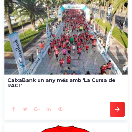
CaixaBank un any més amb ‘La Cursa de
RAC1’
F
T
G
L
P
a
w
o
i
i