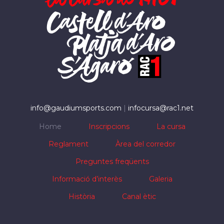
info@gaudiumsports.com
|
infocursa@rac1.net
Home
Inscripcions
La cursa
Reglament
Àrea del corredor
Preguntes freqüents
Informació d’interès
Galeria
Història
Canal ètic