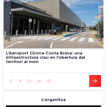
e
t
g
k
t
b
t
l
e
e
o
e
e
d
r
o
r
+
I
e
k
n
s
t
L’Aeroport Girona-Costa Brava: una
infraestructura clau en l’obertura del
territori al món
F
T
G
L
P
a
w
o
i
i
L’organitza
c
i
o
n
n